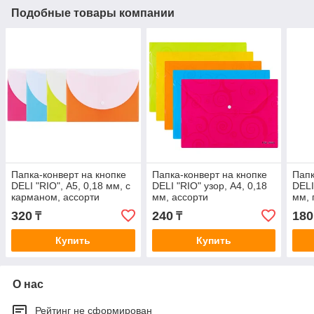
Подобные товары компании
Папка-конверт на кнопке
Папка-конверт на кнопке
Папк
DELI "RIO", А5, 0,18 мм, с
DELI "RIO" узор, А4, 0,18
DELI
карманом, ассорти
мм, ассорти
мм, 
320
240
180
₸
₸
Купить
Купить
О нас
Рейтинг не сформирован