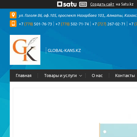
Создать сайт
на Satu.kz
ул. Гоголя 86, оф.105, проспект Назарбаеа 103,, Алматы, Казах
+7
(778)
501-76-73
+7
(778)
502-71-74
+7
(727)
267-02-71
+7
(
GLOBAL-KANS.KZ
Главная
Товары и услуги
О нас
Контакты