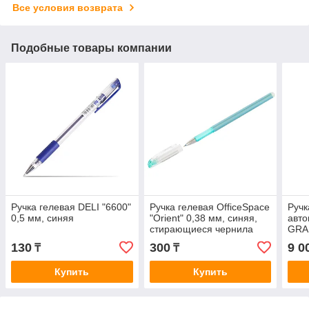
Все условия возврата
Подобные товары компании
Ручка гелевая DELI "6600"
Ручка гелевая OfficeSpace
Ручк
0,5 мм, синяя
"Orient" 0,38 мм, синяя,
авт
стирающиеся чернила
GRAN
крас
130
300
9 0
₸
₸
чер
Купить
Купить