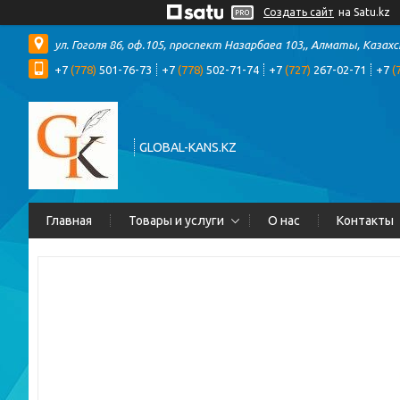
Создать сайт
на Satu.kz
ул. Гоголя 86, оф.105, проспект Назарбаеа 103,, Алматы, Казах
+7
(778)
501-76-73
+7
(778)
502-71-74
+7
(727)
267-02-71
+7
(
GLOBAL-KANS.KZ
Главная
Товары и услуги
О нас
Контакты