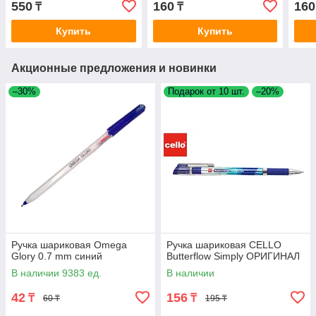
550
160
160
₸
₸
Купить
Купить
Акционные предложения и новинки
–30%
Подарок от 10 шт.
–20%
Ручка шариковая Omega
Ручка шариковая CELLO
Glory 0.7 mm синий
Butterflow Simply ОРИГИНАЛ
В наличии 9383 ед.
В наличии
42
156
₸
₸
60 ₸
195 ₸