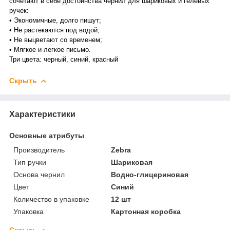
сочетают в себе достоинства чернил для шариковых и гелевых
ручек:
• Экономичные, долго пишут;
• Не растекаются под водой;
• Не выцветают со временем;
• Мягкое и легкое письмо.
Три цвета: черный, синий, красный
Скрыть
Характеристики
Основные атрибуты
Производитель
Zebra
Тип ручки
Шариковая
Основа чернил
Водно-глицериновая
Цвет
Синий
Количество в упаковке
12 шт
Упаковка
Картонная коробка
Скрыть