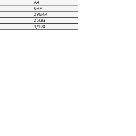
А4
6мм
296мм
25мм
1/100