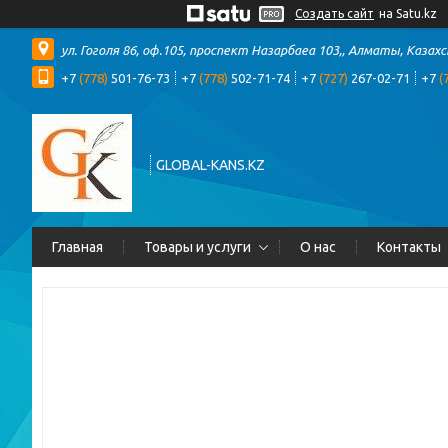
Создать сайт
на Satu.kz
ул. Гоголя 86, оф.105, проспект Назарбаеа 103,, Алматы, Казах
+7
(778)
501-76-73
+7
(778)
502-71-74
+7
(727)
267-02-71
+7
(
GLOBAL-KANS.KZ
Главная
Товары и услуги
О нас
Контакты