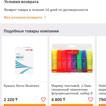
Условия возврата
Возврат товара в течение 14 дней по договоренности
Все условия возврата
Подобные товары компании
Бумага Xerox Business
Маркер текстовой, 1-5мм,
Наб
скошенный наконечник,
марк
флуоресцентный, набор 8
скош
цветов Faber-Castell
цвет
2 220
4 800
750
₸
₸