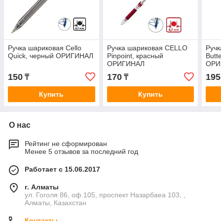
Ручка шариковая Cello
Ручка шариковая CELLO
Руч
Quick, черный ОРИГИНАЛ
Pinpoint, красный
Butt
ОРИГИНАЛ
ОРИ
150
170
195
₸
₸
Купить
Купить
О нас
Рейтинг не сформирован
Менее 5 отзывов за последний год
Работает с 15.06.2017
г. Алматы
ул. Гоголя 86, оф.105, проспект Назарбаеа 103, ,
Алматы, Казахстан
Контакты