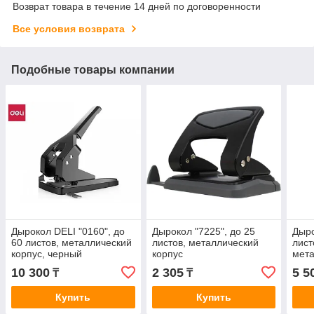
Возврат товара в течение 14 дней по договоренности
Все условия возврата
Подобные товары компании
Дырокол DELI "0160", до
Дырокол "7225", до 25
Дыро
60 листов, металлический
листов, металлический
лист
корпус, черный
корпус
мета
ассо
10 300
2 305
5 5
₸
₸
Купить
Купить