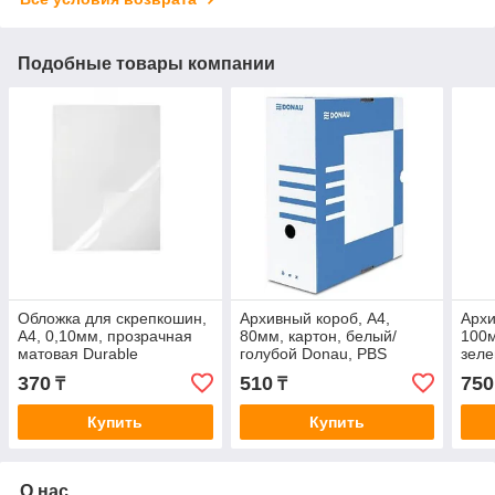
Подобные товары компании
Обложка для скрепкошин,
Архивный короб, A4,
Архи
А4, 0,10мм, прозрачная
80мм, картон, белый/
100м
матовая Durable
голубой Donau, PBS
зеле
370
510
750
₸
₸
Купить
Купить
О нас