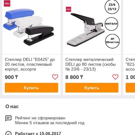
Степлер DELI "E0425" до
Степлер металлический
Степ
20 листов, пластиковый
DELI до 80 листов (скобы
"821
корпус, ассорти
№ 23/6 - 23/13)
ассо
900
8 800
1 0
₸
₸
Купить
Купить
О нас
Рейтинг не сформирован
Менее 5 отзывов за последний год
Работает с 15.06.2017