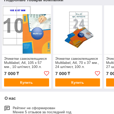
Этикетки самоклеящиеся
Этикетки самоклеящиеся
Этик
Multilabel, А4, 105 х 57
Multilabel, А4, 70 х 37 мм.,
Multi
мм., 10 шт/лист, 100 л.
24 шт/лист, 100 л.
27 ш
7 000
7 000
7 0
₸
₸
Купить
Купить
О нас
Рейтинг не сформирован
Менее 5 отзывов за последний год