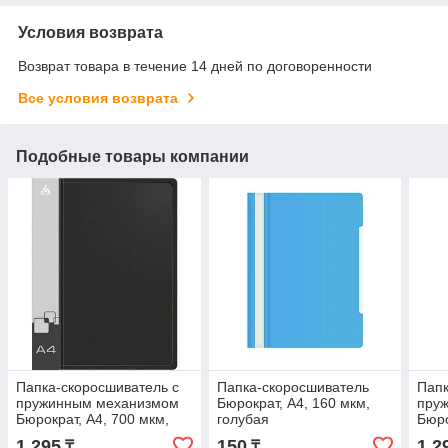
Условия возврата
Возврат товара в течение 14 дней по договоренности
Все условия возврата
Подобные товары компании
Папка-скоросшиватель с
Папка-скоросшиватель
Папк
пружинным механизмом
Бюрократ, А4, 160 мкм,
пру
Бюрократ, А4, 700 мкм,
голубая
Бюро
внут. и торц. карман,
внут
1 295
150
1 2
₸
₸