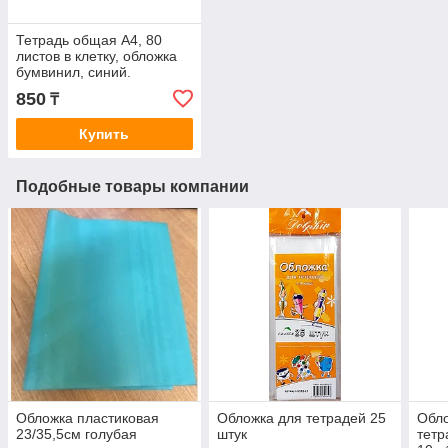
Тетрадь общая А4, 80
листов в клетку, обложка
бумвинил, синий.
850
₸
Купить
Подобные товары компании
Обложка пластиковая
Обложка для тетрадей 25
Обло
23/35,5см голубая
штук
тетр