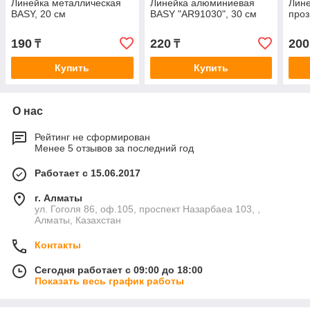
Линейка металлическая
Линейка алюминиевая
Лине
BASY, 20 см
BASY "AR91030", 30 см
про
190
220
200
₸
₸
Купить
Купить
О нас
Рейтинг не сформирован
Менее 5 отзывов за последний год
Работает с 15.06.2017
г. Алматы
ул. Гоголя 86, оф.105, проспект Назарбаеа 103, ,
Алматы, Казахстан
Контакты
Сегодня работает с 09:00 до 18:00
Показать весь график работы