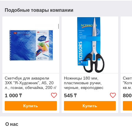
Подобные товары компании
Скетчбук для акварели
Ножницы 180 мм,
Скет
ЗХК "Я-Художник", А5, 20
пластиковые ручки,
"Коте
л., гознак, обечайка, 200 г/
черные, европодвес
кв.м
кв.м., на спирали
спи
1 000
545
800
₸
₸
Купить
Купить
О нас