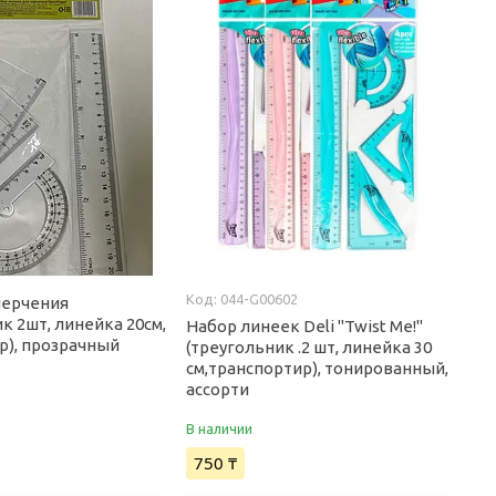
044-G00602
черчения
к 2шт, линейка 20см,
Набор линеек Deli "Twist Me!"
р), прозрачный
(треугольник .2 шт, линейка 30
см,транспортир), тонированный,
ассорти
В наличии
750 ₸