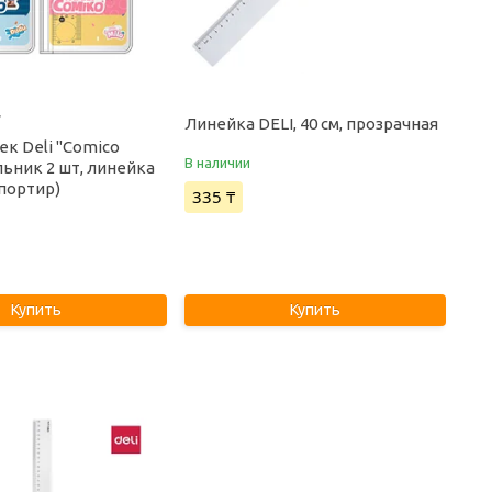
7
Линейка DELI, 40 см, прозрачная
ек Deli "Comico
В наличии
ольник 2 шт, линейка
спортир)
335 ₸
Купить
Купить