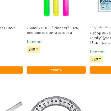
044-H65
вая BASY
Линейка DELI "Pioneer" 30 см,
неоновые цвета ассорти
Набор лине
Family" (уг
В наличии
15 см, тран
240 ₸
В наличии
320 ₸
Купить