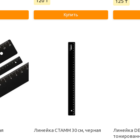
120 ₸
125 ₸
Купить
ая
Линейка СТАММ 30 см, черная
Линейка DEL
тонированн