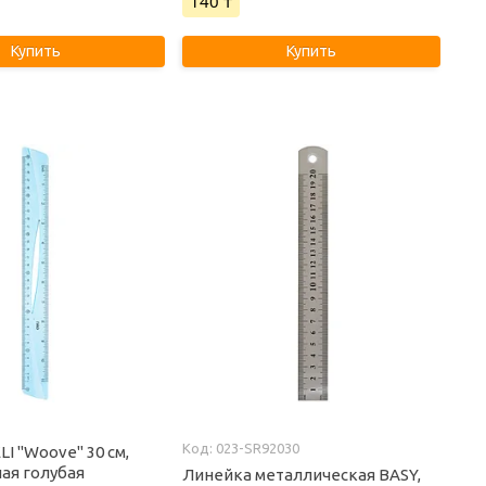
140 ₸
Купить
Купить
023-SR92030
I "Woove" 30 см,
ая голубая
Линейка металлическая BASY,