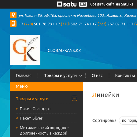
Создать сайт
на Satu.kz
ул. Гоголя 86, оф.105, проспект Назарбаеа 103,, Алматы, Казах
+7
(778)
501-76-73
+7
(778)
502-71-74
+7
(727)
267-02-71
+7
(
GLOBAL-KANS.KZ
Главная
Товары и услуги
О нас
Контакты
Линейки
Товары и услуги
Пакет Стандарт
Пакет Silver
Металлический порядок -
долговечность в каждой