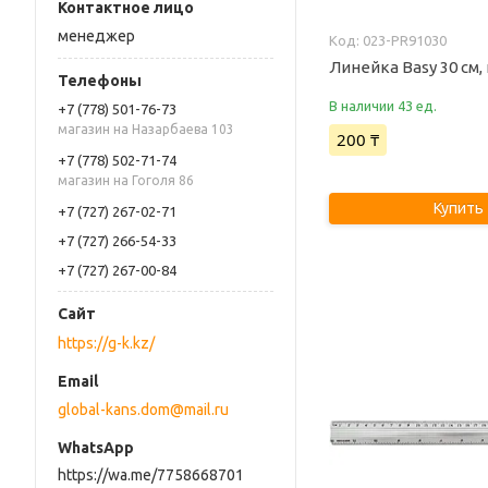
менеджер
023-PR91030
Линейка Basy 30 см,
В наличии 43 ед.
+7 (778) 501-76-73
магазин на Назарбаева 103
200 ₸
+7 (778) 502-71-74
магазин на Гоголя 86
Купить
+7 (727) 267-02-71
+7 (727) 266-54-33
+7 (727) 267-00-84
https://g-k.kz/
global-kans.dom@mail.ru
https://wa.me/7758668701