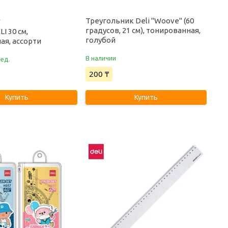
4
Треугольник Deli "Woove" (60
градусов, 21 см), тонированная,
I 30 см,
голубой
ая, ассорти
В наличии
 ед.
200 ₸
Купить
Купить