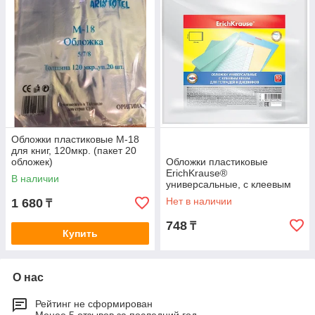
Обложки пластиковые M-18
для книг, 120мкр. (пакет 20
обложек)
Обложки пластиковые
ErichKrause®
В наличии
универсальные, с клеевым
краем, 212х395мм, 0.05 мм
Нет в наличии
1 680
₸
(пакет 10 обл.)
748
₸
Купить
О нас
Рейтинг не сформирован