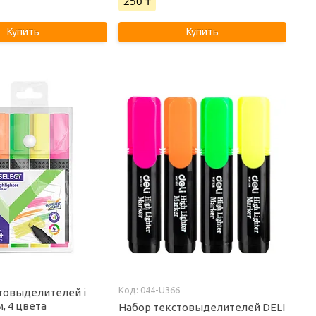
250 ₸
Купить
Купить
044-U366
товыделителей i
м, 4 цвета
Набор текстовыделителей DELI