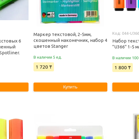
044-U36
Маркер текстовой, 2-5мм,
скошенный наконечник, набор 4
кстовых 6
Набор текс
цветов Stanger
ошенный
"U366" 1-5 
potliner.
В наличии 5 ед.
В наличии 100
1 720 ₸
1 800 ₸
Купить