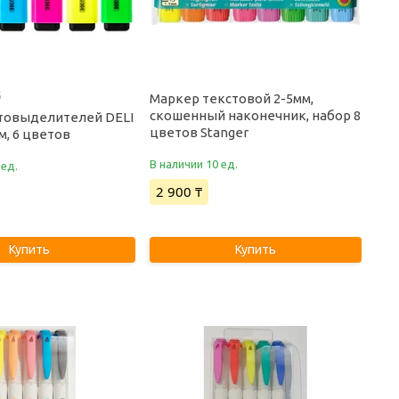
6
Маркер текстовой 2-5мм,
скошенный наконечник, набор 8
товыделителей DELI
цветов Stanger
мм, 6 цветов
В наличии 10 ед.
 ед.
2 900 ₸
Купить
Купить