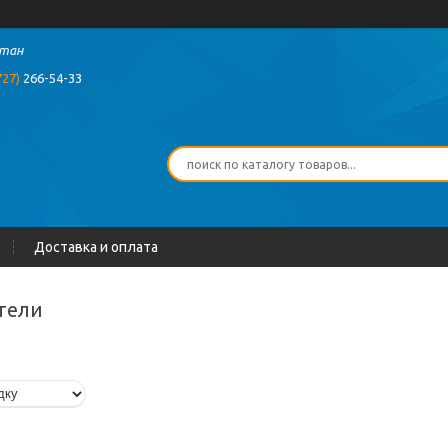
стан
727)
266-54-33
Доставка и оплата
тели