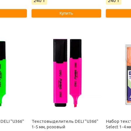
240 ₸
240 ₸
Купить
DELI "U366"
Текстовыделитель DELI "U366"
Набор текс
1-5 мм, розовый
Select 1-4 м