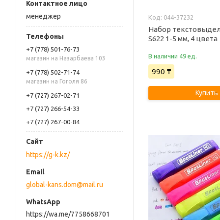
менеджер
044-37232
Набор текстовыдел
S622 1-5 мм, 4 цвета
+7 (778) 501-76-73
В наличии 49 ед.
магазин на Назарбаева 103
990 ₸
+7 (778) 502-71-74
магазин на Гоголя 86
Купить
+7 (727) 267-02-71
+7 (727) 266-54-33
+7 (727) 267-00-84
https://g-k.kz/
global-kans.dom@mail.ru
https://wa.me/7758668701