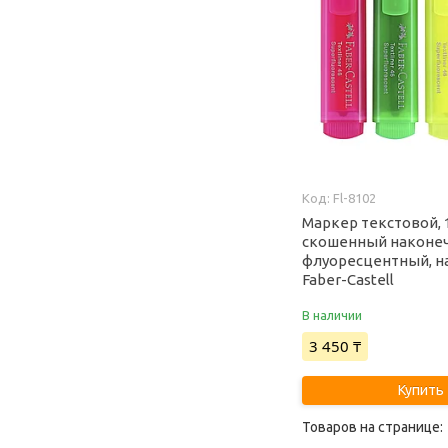
Fl-8102
Маркер текстовой, 
скошенный наконеч
флуоресцентный, н
Faber-Castell
В наличии
3 450 ₸
Купить