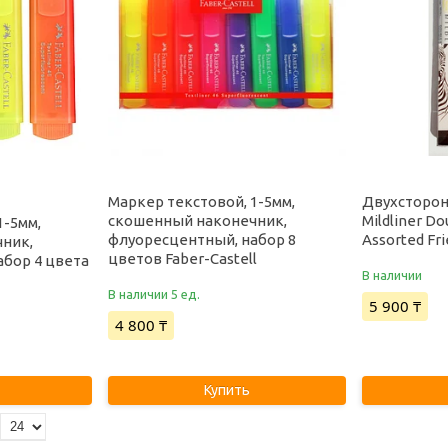
Маркер текстовой, 1-5мм,
Двухсторон
скошенный наконечник,
Mildliner D
1-5мм,
флуоресцентный, набор 8
Assorted Fr
ник,
цветов Faber-Castell
абор 4 цвета
В наличии
В наличии 5 ед.
5 900 ₸
4 800 ₸
Купить