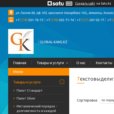
Создать сайт
на Satu.kz
ул. Гоголя 86, оф.105, проспект Назарбаеа 103,, Алматы, Казах
+7
(778)
501-76-73
+7
(778)
502-71-74
+7
(727)
267-02-71
+7
(
GLOBAL-KANS.KZ
Главная
Товары и услуги
О нас
Контакты
Текстовыдели
Товары и услуги
Пакет Стандарт
Пакет Silver
Металлический порядок -
долговечность в каждой