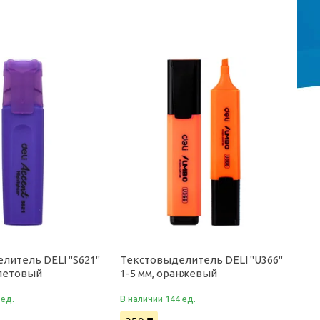
литель DELI "S621"
Текстовыделитель DELI "U366"
олетовый
1-5 мм, оранжевый
 ед.
В наличии 144 ед.